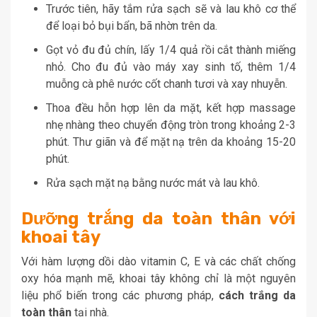
Trước tiên, hãy tắm rửa sạch sẽ và lau khô cơ thể
để loại bỏ bụi bẩn, bã nhờn trên da.
Gọt vỏ đu đủ chín, lấy 1/4 quả rồi cắt thành miếng
nhỏ. Cho đu đủ vào máy xay sinh tố, thêm 1/4
muỗng cà phê nước cốt chanh tươi và xay nhuyễn.
Thoa đều hỗn hợp lên da mặt, kết hợp massage
nhẹ nhàng theo chuyển động tròn trong khoảng 2-3
phút. Thư giãn và để mặt nạ trên da khoảng 15-20
phút.
Rửa sạch mặt nạ bằng nước mát và lau khô.
Dưỡng trắng da toàn thân với
khoai tây
Với hàm lượng dồi dào vitamin C, E và các chất chống
oxy hóa mạnh mẽ, khoai tây không chỉ là một nguyên
liệu phổ biến trong các phương pháp,
cách trắng da
toàn thân
tại nhà.