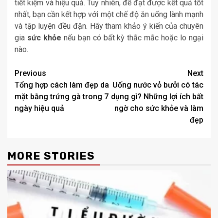
tiết kiệm và hiệu quả. Tuy nhiên, để đạt được kết quả tốt
nhất, bạn cần kết hợp với một chế độ ăn uống lành mạnh
và tập luyện đều đặn. Hãy tham khảo ý kiến của chuyên
gia
sức khỏe
nếu bạn có bất kỳ thắc mắc hoặc lo ngại
nào.
Post
Previous
Next
Tổng hợp cách làm đẹp da
Uống nước vỏ bưởi có tác
navigation
mặt bằng trứng gà trong 7
dụng gì? Những lợi ích bất
ngày hiệu quả
ngờ cho sức khỏe và làm
đẹp
MORE STORIES