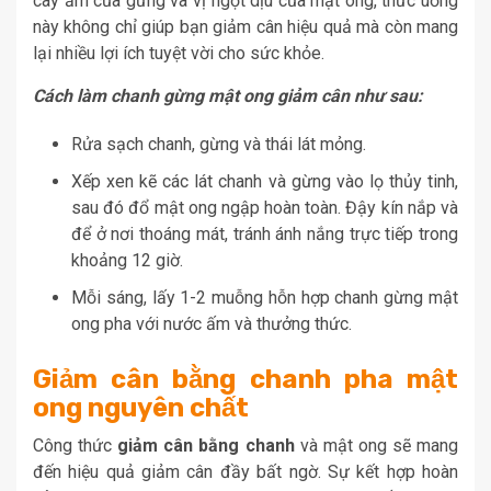
cay ấm của gừng và vị ngọt dịu của mật ong, thức uống
này không chỉ giúp bạn giảm cân hiệu quả mà còn mang
lại nhiều lợi ích tuyệt vời cho sức khỏe.
Cách làm chanh gừng mật ong giảm cân như sau:
Rửa sạch chanh, gừng và thái lát mỏng.
Xếp xen kẽ các lát chanh và gừng vào lọ thủy tinh,
sau đó đổ mật ong ngập hoàn toàn. Đậy kín nắp và
để ở nơi thoáng mát, tránh ánh nắng trực tiếp trong
khoảng 12 giờ.
Mỗi sáng, lấy 1-2 muỗng hỗn hợp chanh gừng mật
ong pha với nước ấm và thưởng thức.
Giảm cân bằng chanh pha mật
ong nguyên chất
Công thức
giảm cân bằng chanh
và mật ong sẽ mang
đến hiệu quả giảm cân đầy bất ngờ. Sự kết hợp hoàn