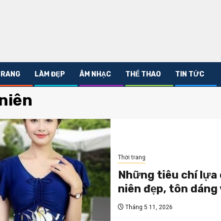
 TRANG
LÀM ĐẸP
ÂM NHẠC
THỂ THAO
TIN TỨC
 niên
Thời trang
Những tiêu chí lựa
niên đẹp, tôn dáng 
Tháng 5 11, 2026