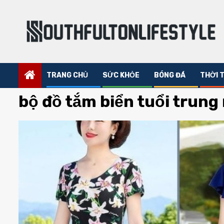
Skip
to
content
TRANG CHỦ
SỨC KHỎE
BÓNG ĐÁ
THỜI
bộ đồ tắm biển tuổi trung