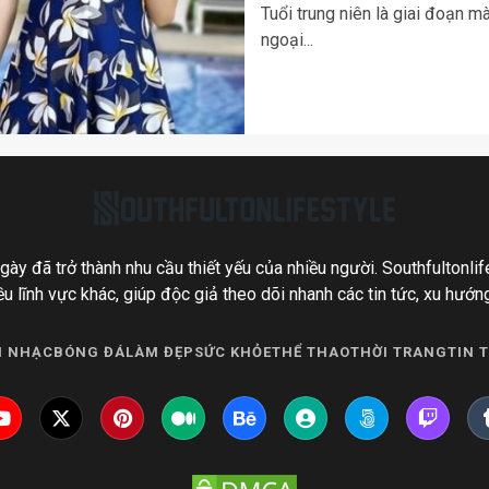
Tuổi trung niên là giai đoạn m
ngoại...
gày đã trở thành nhu cầu thiết yếu của nhiều người. Southfultonli
ều lĩnh vực khác, giúp độc giả theo dõi nhanh các tin tức, xu hướn
 NHẠC
BÓNG ĐÁ
LÀM ĐẸP
SỨC KHỎE
THỂ THAO
THỜI TRANG
TIN 